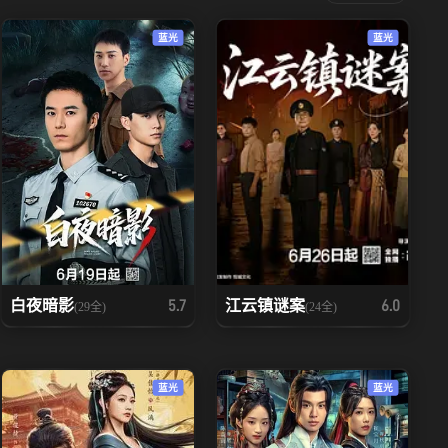
蓝光
蓝光
白夜暗影
江云镇谜案
5.7
6.0
(29全)
(24全)
蓝光
蓝光