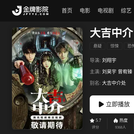
首页
电影
电视剧
综艺
大吉中介
悬疑
惊悚
恐
导演:
刘翔宇
主演:
刘昊宇
曾宥臻
别名:
大吉中介处
立即播放
5.7
热度
评分
9368
人