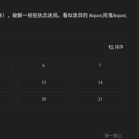
解一桩桩执念迷局。看似诡异的 &quot;闹鬼&quot;
排序
6
7
13
14
20
21
换一换