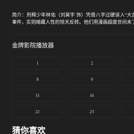
简介：
刑释少年林佑（刘昊宇 饰）凭借八字过硬误入“大吉中
事件，实则暗藏人性的惊天反转。他们用漫画超度世间未
金牌影院
播放器
1
2
8
9
15
16
22
23
猜你喜欢