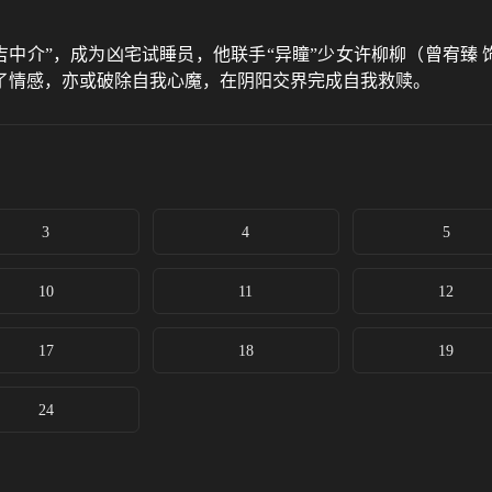
介”，成为凶宅试睡员，他联手“异瞳”少女许柳柳（曾宥臻 饰），破
了情感，亦或破除自我心魔，在阴阳交界完成自我救赎。
3
4
5
10
11
12
17
18
19
24