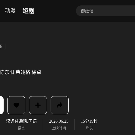
短剧
动漫
怖
陈东阳
柴翊格
徐卓
汉语普通话,国语
2026.06.25
15分19秒
语言
上映时间
片长