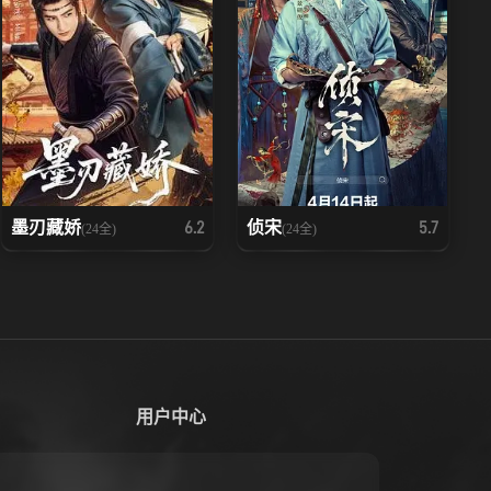
墨刃藏娇
侦宋
6.2
5.7
(24全)
(24全)
用户中心