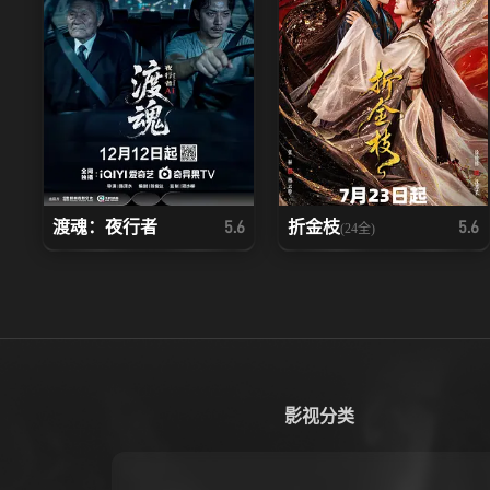
渡魂：夜行者
折金枝
5.6
5.6
(24全)
影视分类