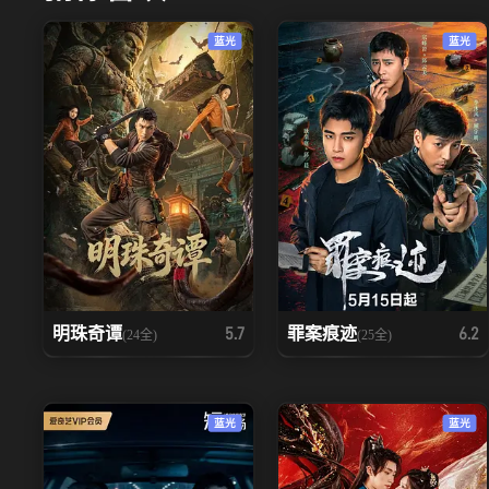
蓝光
蓝光
明珠奇谭
罪案痕迹
5.7
6.2
(24全)
(25全)
蓝光
蓝光