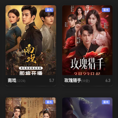
蓝光
蓝光
南戏
玫瑰猎手
5.7
6.3
(12/24)
(16全)
蓝光
蓝光