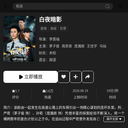
痴迷
白夜暗影
剧情
悬疑
犯罪
导演：
李晋瑞
主演：
茅子俊
周彦辰
庞瀚辰
王佳宇
马灿
别名：
未知
语言：
国语
立即播放
2026.06.19
19分2秒
5.7
5.6万
评分
热度
上映时间
时间
简介：
该剧由一起发生在高速公路上的车祸引出一场精心谋划的连环杀案，刑警
严密（茅子俊 饰）、孙荀（庞瀚辰 饰）凭借丰富的探案经验不断深入，将一个
横跨数年的复仇计划公之于众。在追凶过程中严密意外发现自己一
直视作家人与朋友的已故亡师之子周冠男（周彦辰 饰）竟也牵连其中，最终案件