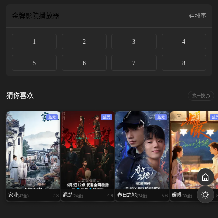
金牌影院
播放器
排序
1
2
3
4
5
6
7
8
猜你喜欢
换一换
蓝光
蓝光
蓝光
蓝
家业
翘楚
春日之地
耀眼
7.3
4.9
5.6
(42全)
(24全)
(24全)
(30全)