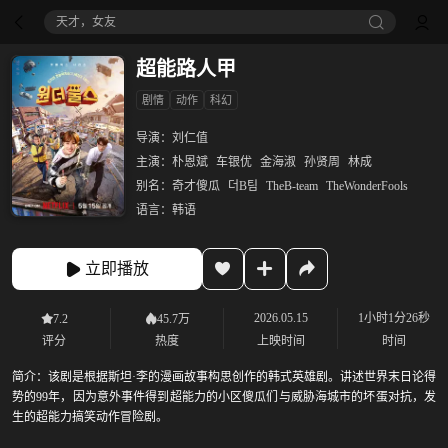
天才，女友
超能路人甲
剧情
动作
科幻
导演：
刘仁值
主演：
朴恩斌
车银优
金海淑
孙贤周
林成
别名：
奇才傻瓜
더B팀
TheB-team
TheWonderFools
语言：
韩语
立即播放
2026.05.15
1小时1分26秒
7.2
45.7万
评分
热度
上映时间
时间
简介：
该剧是根据斯坦·李的漫画故事构思创作的韩式英雄剧。讲述世界末日论得
势的99年，因为意外事件得到超能力的小区傻瓜们与威胁海城市的坏蛋对抗，发
生的超能力搞笑动作冒险剧。