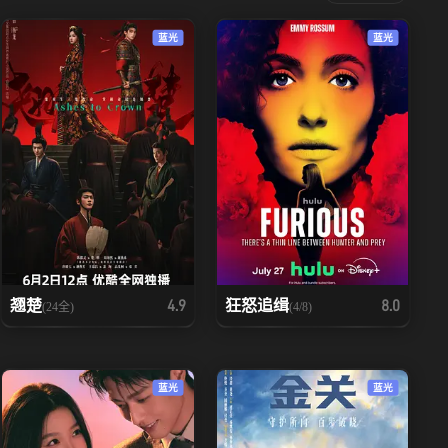
蓝光
蓝光
翘楚
狂怒追缉
4.9
8.0
(24全)
(4/8)
蓝光
蓝光