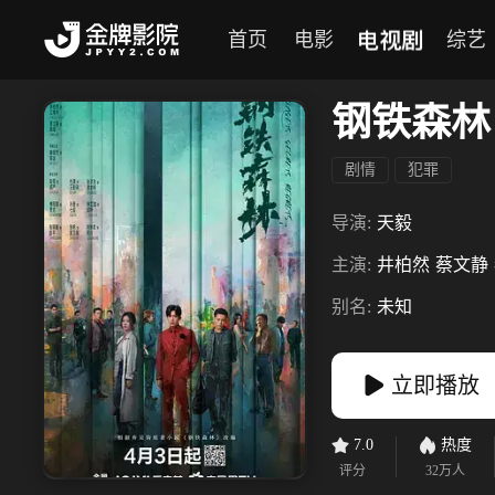
电视剧
首页
电影
综艺
钢铁森林
剧情
犯罪
导演:
天毅
主演:
井柏然
蔡文静
别名:
未知
立即播放
7.0
热度
评分
32万
人