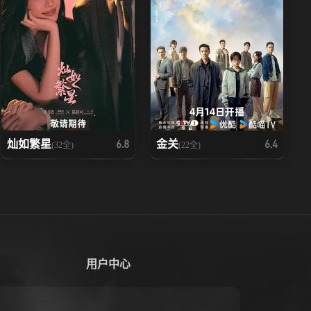
灿如繁星
金关
6.8
6.4
(32全)
(22全)
用户中心