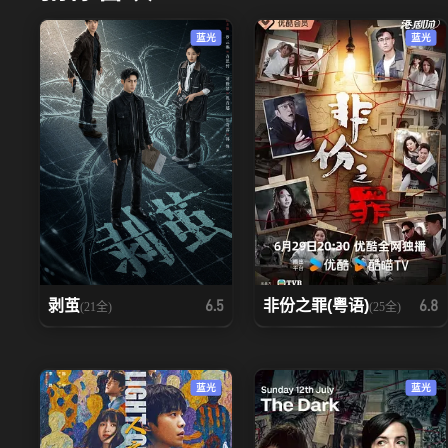
蓝光
蓝光
剥茧
非份之罪(粤语)
6.5
6.8
(21全)
(25全)
蓝光
蓝光