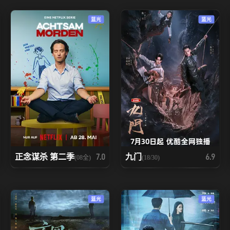
蓝光
蓝光
正念谋杀 第二季
九门
7.0
6.9
(08全)
(18/30)
蓝光
蓝光