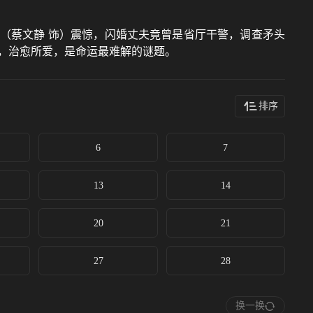
瑾（蔡文静 饰）震惊，闪婚丈夫竟曾是省厅干警，调查矛头
，治愈所爱，是命运最难解的谜题。
排序
6
7
13
14
20
21
27
28
换一换