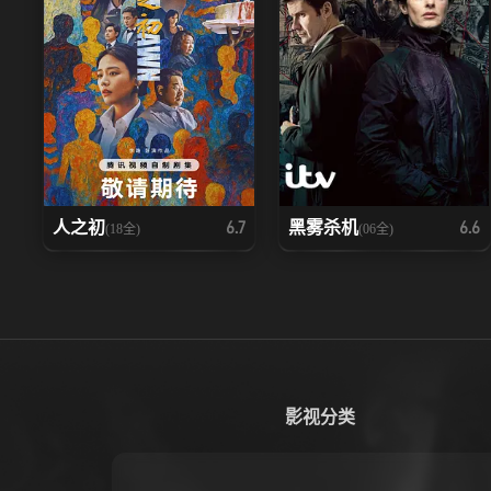
人之初
黑雾杀机
6.7
6.6
(18全)
(06全)
影视分类