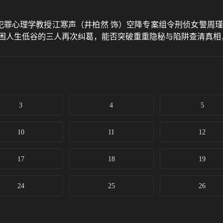
启。犯罪心理学教授江寒声（井柏然 饰）空降专案组令刑侦女警周
被困人生低谷的三人再次纠葛，能否突破重重隐秘与陷阱查清真相
3
4
5
10
11
12
17
18
19
24
25
26