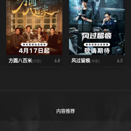
方圆八百米
风过留痕
6.8
6.3
(20全)
(30全)
内容推荐