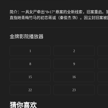
简介：
一具女尸牵出“8•17”悬案的全新线索，旧案重
直指她青梅竹马的初恋蒋诚（秦俊杰 饰）。因尘封旧案
金牌影院
播放器
1
2
8
9
15
16
22
23
猜你喜欢