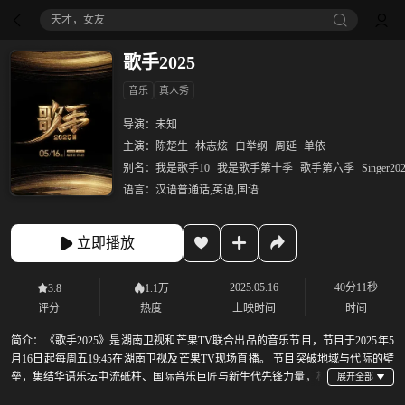
天才，女友
歌手2025
音乐
真人秀
导演：
未知
主演：
陈楚生
林志炫
白举纲
周延
单依
别名：
我是歌手10
我是歌手第十季
歌手第六季
Singer20
语言：
汉语普通话,英语,国语
立即播放
2025.05.16
40分11秒
3.8
1.1万
评分
热度
上映时间
时间
简介：
《歌手2025》是湖南卫视和芒果TV联合出品的音乐节目，节目于2025年5
月16日起每周五19:45在湖南卫视及芒果TV现场直播。 节目突破地域与代际的壁
垒，集结华语乐坛中流砥柱、国际音乐巨匠与新生代先锋力量，构
建一场跨越时空与文化的音乐对话，以无界之声相邀四海歌者汇聚在这个“音乐